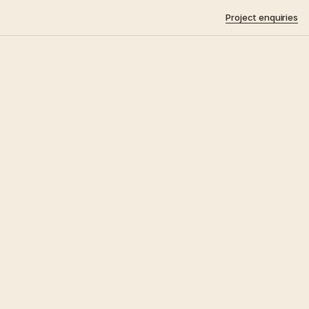
Project enquiries
l
d
Temporary
Furniture