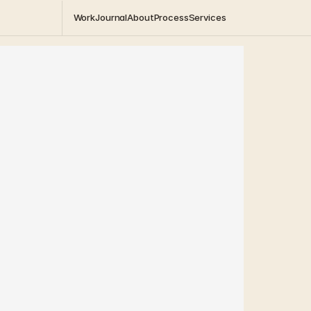
Work
Journal
About
Process
Services
Beer
Stoo
Mushrooms
an